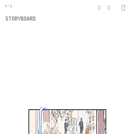
1
/ 6
STORYBOARD
Merci du partage :-)