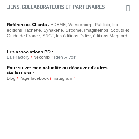
LIENS, COLLABORATEURS ET PARTENAIRES
Références Clients :
ADEME
,
Wondercorp, Publicis, les
éditions Hachette, Synakène
,
Sircome
,
Imaginemos
,
Scouts et
Guide de France
, SNCF, les éditions Didier, éditions Magnard,
...
Les associations BD :
La Fraktory
Nekomix
/
Rien À Voir
/
Pour suivre mon actualité ou découvrir d'autres
Merci du partage :-)
réalisations :
Blog
Page facebook
/
Instagram
/
/