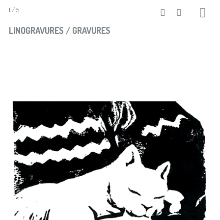
1
/ 5
LINOGRAVURES / GRAVURES
Merci du partage :-)