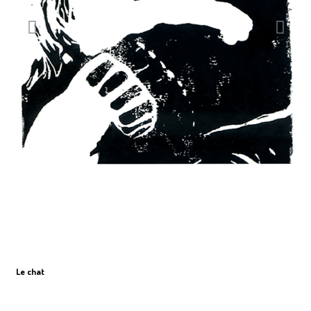
Le chat
A